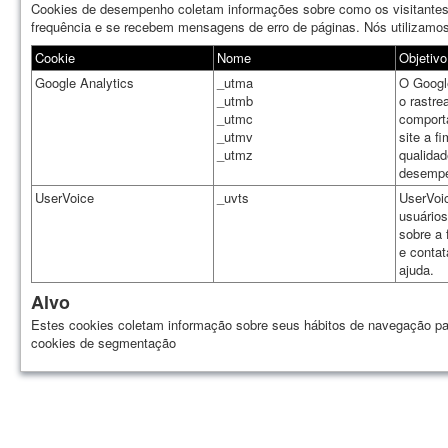
Cookies de desempenho coletam informações sobre como os visitantes 
frequência e se recebem mensagens de erro de páginas. Nós utilizamos
Cookie
Nome
Objetivo
Google Analytics
_utma
O Google
_utmb
o rastr
_utmc
comport
_utmv
site a f
_utmz
qualidad
desemp
UserVoice
_uvts
UserVoi
usuários
sobre a 
e contat
ajuda.
Alvo
Estes cookies coletam informação sobre seus hábitos de navegação para
cookies de segmentação