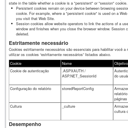
state in the table whether a cookie is a "persistent" or "session" cookie.
Persistent cookies remain on your device between browsing sessions
cookie. For example, where a "persistent cookie" is used on a Web S
you visit that Web Site.
Session cookies allow website operators to link the actions of a u
window and finishes when you close the browser window. Session co
deleted.
Estritamente necessário
Cookies estritamente necessários são essenciais para habilitar você 
utilizar os cookies “estritamente necessários” listados abaixo.
Cookie
Nome
Objetivo
Cookie de autenticação
.ASPXAUTH /
Autentic
ASP.NET_SessionId
do usuár
Configuração do relatório
storedReportConfig
Armazen
relatóri
páginas
Cultura
_culture
Armazen
cultura 
Desempenho